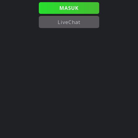
MASUK
LiveChat